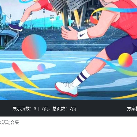
展示页数：
4
| 7页，总页数：7页
方案
会活动合集