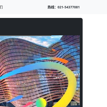
们
热线：
021-54377081