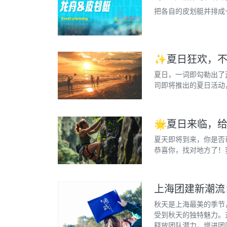
把各自的皮划艇并排成
✨夏日狂欢，
夏日，一词即勾勒出了
司即将推出的夏日活动
🌟夏日来临，
夏天即将到来，你是否
恭喜你，找对地方了！
上海团建新潮流
秋天是上海最美的季节
受到秋天的独特魅力。
释放团队潜力，增进团