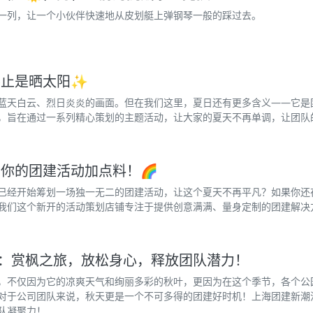
一列，让一个小伙伴快速地从皮划艇上弹钢琴一般的踩过去。
不止是晒太阳✨
蓝天白云、烈日炎炎的画面。但在我们这里，夏日还有更多含义——它是
，旨在通过一系列精心策划的主题活动，让大家的夏天不再单调，让团队的
给你的团建活动加点料！🌈
已经开始筹划一场独一无二的团建活动，让这个夏天不再平凡？如果你还
我们这个新开的活动策划店铺专注于提供创意满满、量身定制的团建解决方
：赏枫之旅，放松身心，释放团队潜力！
，不仅因为它的凉爽天气和绚丽多彩的秋叶，更因为在这个季节，各个公
对于公司团队来说，秋天更是一个不可多得的团建好时机！上海团建新潮
队凝聚力！