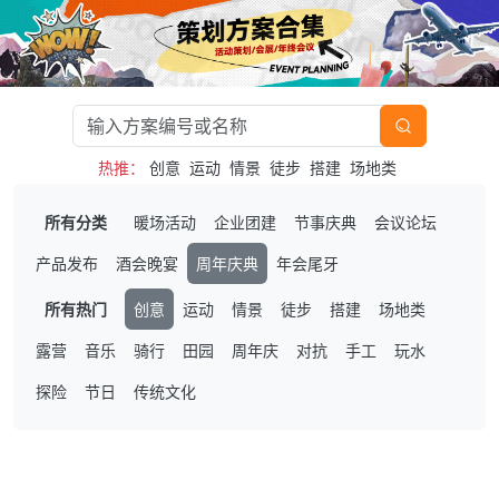
热推：
创意
运动
情景
徒步
搭建
场地类
所有分类
暖场活动
企业团建
节事庆典
会议论坛
产品发布
酒会晚宴
周年庆典
年会尾牙
所有热门
创意
运动
情景
徒步
搭建
场地类
露营
音乐
骑行
田园
周年庆
对抗
手工
玩水
探险
节日
传统文化